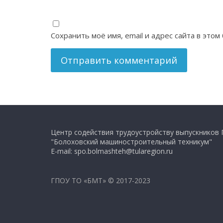
Сохранить моё имя, email и адрес сайта в эт
Центр содействия трудоустройству выпускников
"Болоховский машиностроительный техникум"
E-mail: spo.bolmashteh@tularegion.ru
ГПОУ ТО «БМТ» © 2017-2023