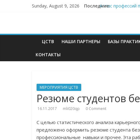
Sunday, August 9, 2026
Последние:
Атлас профессий 
День открытых дв
День открытых дв
Встреча с предст
Неделя без турни
ЦСТВ
НАШИ ПАРТНЕРЫ
БАЗЫ ПРАКТИ
КОНТАКТЫ
МЕРОПРИЯТИЯ ЦСТВ
Резюме студентов бе
16.11.2017
mli020qp
0 Comment
С целью статистического анализа карьерног
предложено оформить резюме студента без 
профессиональные навыки и прочее. Эта раб