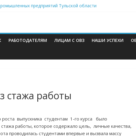
промышленных предприятий Тульской области
ерей
ерей
авителями ПАО «Ростелеком»
кетов — 2024
К
РАБОТОДАТЕЛЯМ
ЛИЦАМ С ОВЗ
НАШИ УСПЕХИ
О
з стажа работы
о роста выпускника студентам 1-го курса было
стажа работы, которое содержало цель, личные качества,
ота проводилась студентами впервые и вызвала массу